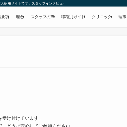
人採用サイトです。スタッフインタビューや福利厚生、理事長に聞く99の質問な
集要項
理念
スタッフの声
職種別ガイド
クリニック
理事
を受け付けています。
で、どうぞ安心してご参加ください。