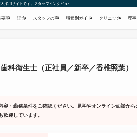
人採用サイトです。スタッフインタビューや福利厚生、理事長に聞く99の質問な
集要項
理念
スタッフの声
職種別ガイド
クリニック
理事
歯科衛生士（正社員／新卒／香椎照葉）
内容・勤務条件をご確認ください。見学やオンライン面談から
も歓迎しています。