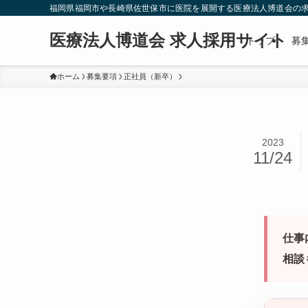
福岡県福岡市や長崎県佐世保市に医院を展開する医療法人博道会の求
医療法人博道会 求人採用サイト
トップ
募
ホーム
募集要項
正社員（新卒）
2023
11/24
仕事
相談