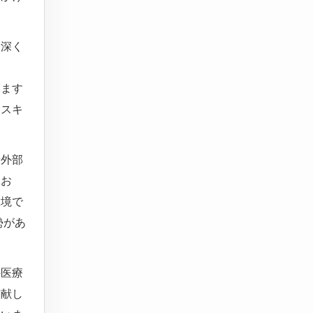
を深く
います
にスキ
や外部
てお
環境で
勢があ
科医療
貢献し