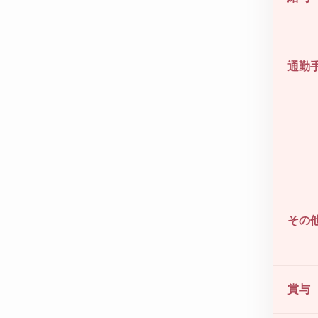
通勤
その
賞与