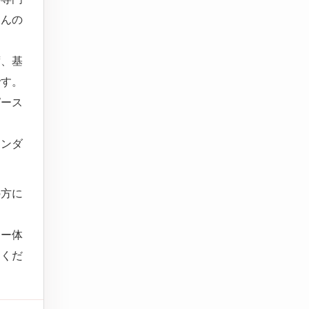
さんの
ず、基
です。
ピース
インダ
の方に
ロー体
てくだ