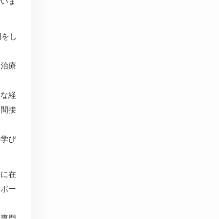
でいま
開をし
る治療
適な経
や間接
の学び
内に在
サポー
の専門