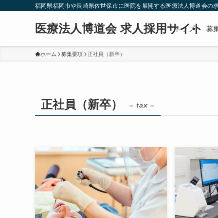
福岡県福岡市や長崎県佐世保市に医院を展開する医療法人博道会の求
医療法人博道会 求人採用サイト
トップ
募
ホーム
募集要項
正社員（新卒）
正社員（新卒）
– tax –