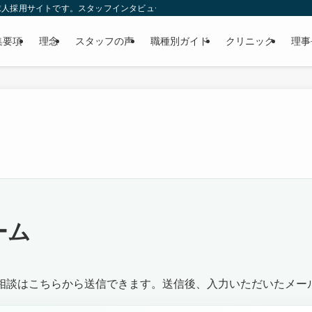
人採用サイトです。スタッフインタビューや福利厚生、理事長に聞く99の質問な
集要項
理念
スタッフの声
職種別ガイド
クリニック
理事
ーム
相談はこちらから送信できます。送信後、入力いただいたメー