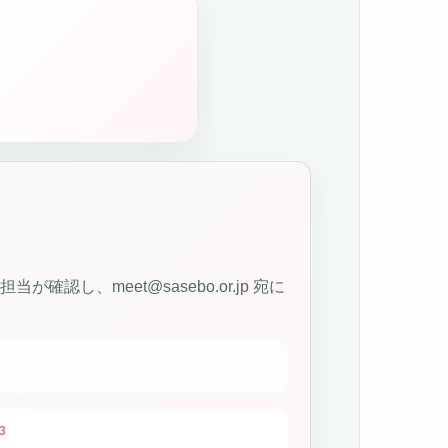
、meet@sasebo.or.jp 宛に
3